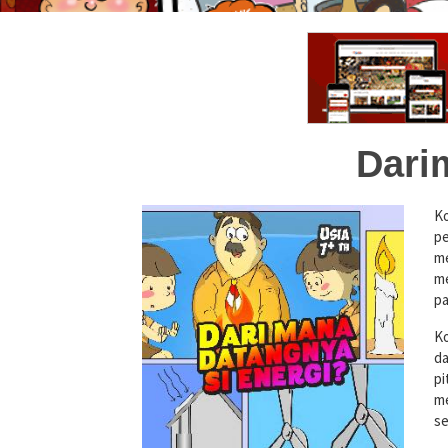
Dari
K
p
m
me
pa
Ko
da
pi
me
se