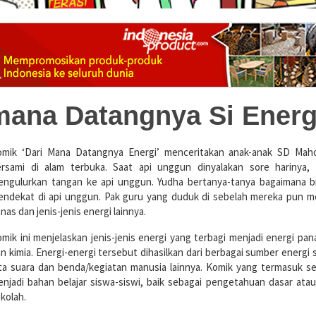
mana Datangnya Si Energ
omik ‘Dari Mana Datangnya Energi’ menceritakan anak-anak SD Ma
ersami di alam terbuka. Saat api unggun dinyalakan sore harinya,
engulurkan tangan ke api unggun. Yudha bertanya-tanya bagaimana bi
ndekat di api unggun. Pak guru yang duduk di sebelah mereka pun m
nas dan jenis-jenis energi lainnya.
mik ini menjelaskan jenis-jenis energi yang terbagi menjadi energi panas
n kimia. Energi-energi tersebut dihasilkan dari berbagai sumber energi se
ta suara dan benda/kegiatan manusia lainnya. Komik yang termasuk se
njadi bahan belajar siswa-siswi, baik sebagai pengetahuan dasar atau
kolah.